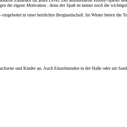
derte Einheiten für jedes Level. Der ambitionierte Hobby-Spieler bek
n die eigene Motivation - denn der Spaß ist immer noch die wichtigst
ingebettet in einer herrlichen Berglandschaft. Im Winter bieten die 
rwachsene und Kinder an. Auch Einzelstunden in der Halle oder am San