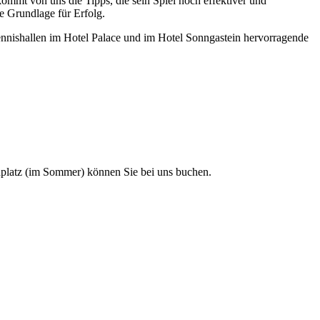
ommt von uns die Tipps, die sein Spiel noch effektiver und
e Grundlage für Erfolg.
Tennishallen im Hotel Palace und im Hotel Sonngastein hervorragende
dplatz (im Sommer) können Sie bei uns buchen.